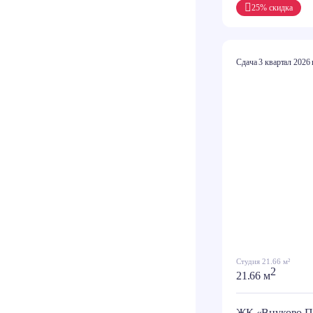
25% скидка
Сдача 3 квартал 2026 
Студия 21.66 м²
2
21.66 м
ЖК «Внуково П