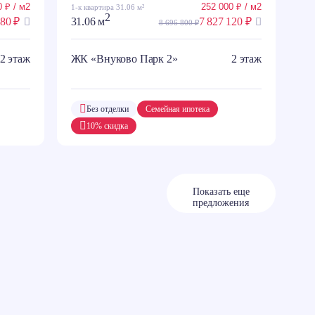
 ₽ / м2
252 000 ₽ / м2
1-к квартира 31.06 м²
2
080 ₽
31.06 м
7 827 120 ₽
8 696 800 ₽
2 этаж
ЖК «Внуково Парк 2»
2 этаж
Без отделки
Семейная ипотека
10% скидка
Показать еще
предложения