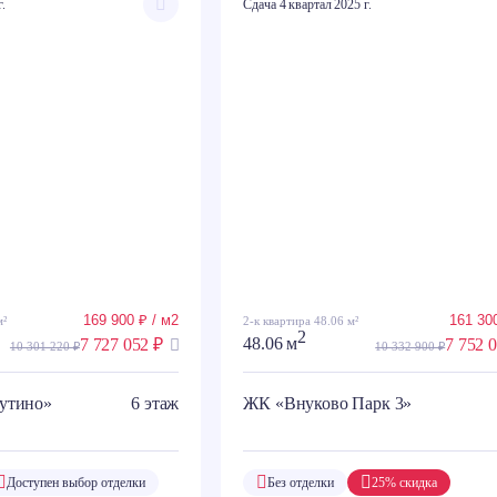
г.
Сдача 4 квартал 2025 г.
169 900 ₽ / м2
161 300
м²
2-к квартира 48.06 м²
2
7 727 052 ₽
48.06 м
7 752 
10 301 220 ₽
10 332 900 ₽
утино»
6 этаж
ЖК «Внуково Парк 3»
Доступен выбор отделки
Без отделки
25% скидка