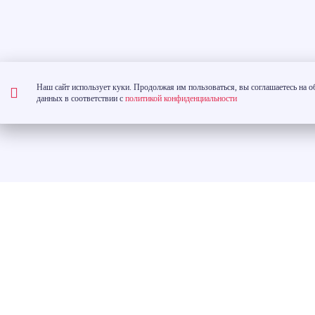
Наш сайт использует куки. Продолжая им пользоваться, вы соглашаетесь на 
данных в соответствии с
политикой конфиденциальности
О КОМПАНИИ
КВАРТИРЫ
рк 2»
Контакты
Студии
1-комнатны
кинской»
2-комнатны