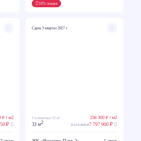
10% скидка
Сдача 3 квартал 2027 г.
 ₽ / м2
236 300 ₽ / м2
1-к квартира 33 м²
2
250 ₽
33 м
7 797 900 ₽
9 174 000 ₽
3 этаж
ЖК «Внуково Парк 2»
1 этаж