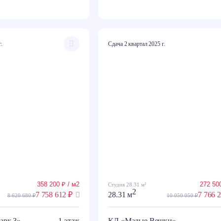
г.
Сдача 2 квартал 2025 г.
358 200 ₽ / м2
272 500
Студия 28.31 м²
2
7 758 612 ₽
28.31 м
7 766 
8 620 680 ₽
10 050 050 ₽
арк 3»
1 этаж
КД «Малые Вешки»