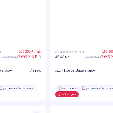
169 200 ₽ / м2
169 200
м²
2-к апартамент 45.48 м²
2
7 695 216 ₽
45.48 м
7 695 
10 255 740 ₽
10 255 740 ₽
утино»
7 этаж
КД «Новое Вашутино»
Доступен выбор отделки
Без отделки
Доступен выбор отде
25% скидка