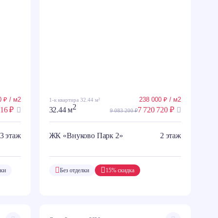
 ₽ / м2
238 000 ₽ / м2
1-к квартира 32.44 м²
2
216 ₽
32.44 м
7 720 720 ₽
9 083 200 ₽
3 этаж
ЖК «Внуково Парк 2»
2 этаж
лки
Без отделки
15% скидка