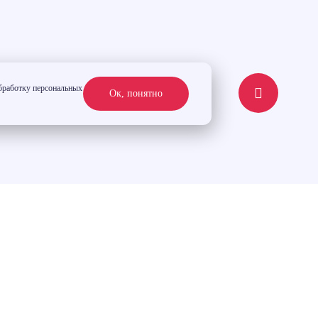
обработку персональных
Ок, понятно
Подобрать квартиру
е
е