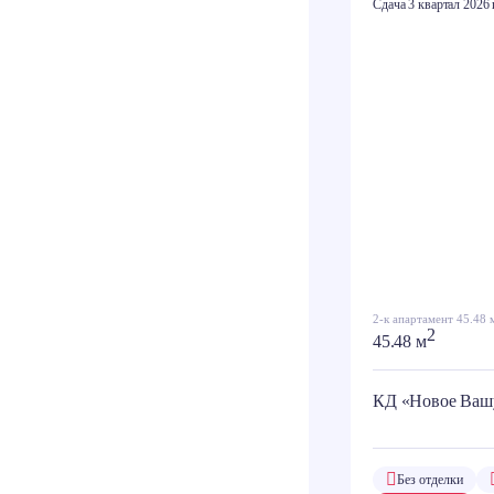
Сдача 3 квартал 2026 
2-к апартамент 45.48 
2
45.48 м
КД «Новое Ваш
Без отделки