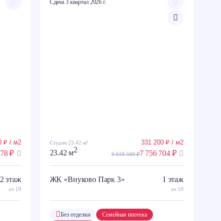
Сдача 3 квартал 2026 г.
 ₽ / м2
331 200 ₽ / м2
Студия 23.42 м²
2
078 ₽
23.42 м
7 756 704 ₽
8 618 560 ₽
2 этаж
ЖК «Внуково Парк 3»
1 этаж
из 19
из 19
Без отделки
Семейная ипотека