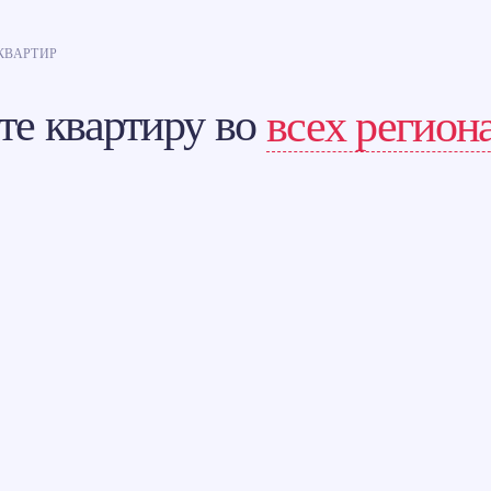
КВАРТИР
те квартиру во
всех регион