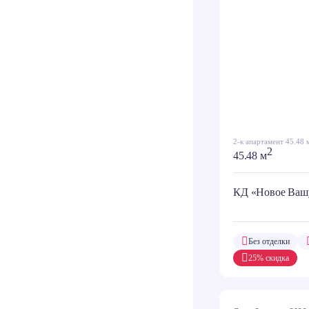
2-к апартамент 45.48 
2
45.48 м
КД «Новое Ваш
Без отделки
25% скидка