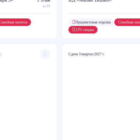
из 19
Семейная ипотека
Предчистовая отделка
Семейная ипо
23% скидка
г.
Сдача 3 квартал 2027 г.