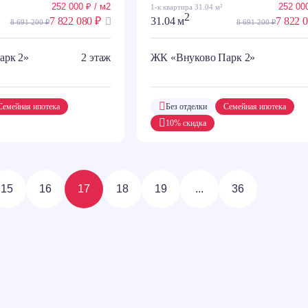
252 000 ₽ / м2
252 000
1-к квартира 31.04 м²
2
7 822 080 ₽
31.04 м
7 822 
8 691 200 ₽
8 691 200 ₽
арк 2»
2 этаж
ЖК «Внуково Парк 2»
Семейная ипотека
Без отделки
Семейная ипотека
10% скидка
15
16
17
18
19
...
36