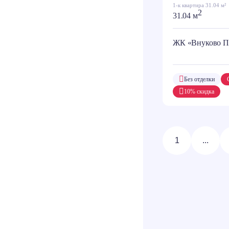
1-к квартира 31.04 м²
2
31.04 м
ЖК «Внуково П
Без отделки
10% скидка
1
...