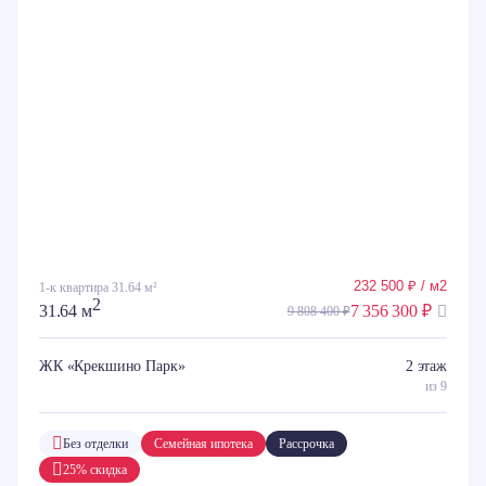
232 500 ₽ / м2
1-к квартира 31.64 м²
2
31.64 м
7 356 300 ₽
9 808 400 ₽
ЖК «Крекшино Парк»
2 этаж
из 9
Без отделки
Семейная ипотека
Рассрочка
25% скидка