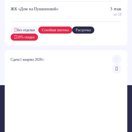
ЖК «Дом на Пушкинской»
3 этаж
из 18
Без отделки
Семейная ипотека
Рассрочка
20% скидка
Сдача 1 квартал 2028 г.
ПРОЕКТЫ
ЖК «Внуково Парк 3»
ЖК «Внуково Парк 2»
ЖК «Крекшино Парк»
ЖК «Дом на Пушкинской»