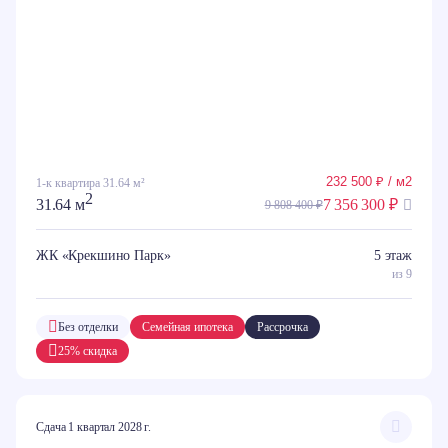
232 500 ₽ / м2
1-к квартира 31.64 м²
2
31.64 м
7 356 300 ₽
9 808 400 ₽
ЖК «Крекшино Парк»
5 этаж
из 9
Без отделки
Семейная ипотека
Рассрочка
25% скидка
Сдача 1 квартал 2028 г.