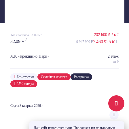
ОРИЕНТИРОВОЧНЫМИ, ЗАСТРОЙЩИК МОЖЕТ ИЗМЕНИТЬ УКАЗАННЫЕ ЦЕНЫ В ЛЮБОЙ МОМЕНТ ПО
СВОЕМУ УСМОТРЕНИЮ БЕЗ КАКОГО-ЛИБО ПРЕДВАРИТЕЛЬНОГО УВЕДОМЛЕНИЯ. ПРОЕКТНАЯ
ДЕКЛАРАЦИЯ И ИНФОРМАЦИЯ О ПРОЕКТАХ СТРОИТЕЛЬСТВА РАЗМЕЩЕНА НА САЙТЕ
НАШ.ДОМ.РФ
232 500 ₽ / м2
1-к квартира 32.09 м²
2
32.09 м
7 460 925 ₽
9 947 900 ₽
ЖК «Крекшино Парк»
2 этаж
из 9
Без отделки
Семейная ипотека
Рассрочка
25% скидка
Сдача 3 квартал 2026 г.
Наш сайт использует куки. Продолжая им пользоваться,