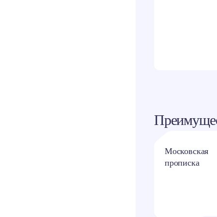
Одно
Преимущес
Квартиры с
Московская
отделкой и без
прописка