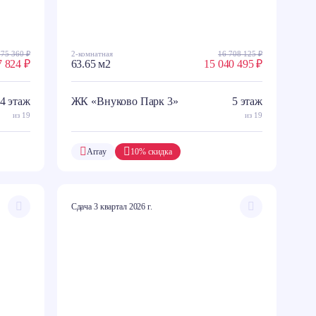
775 360 ₽
2-комнатная
16 708 125 ₽
7 824 ₽
63.65 м2
15 040 495 ₽
4 этаж
ЖК «Внуково Парк 3»
5 этаж
из 19
из 19
Array
10% скидка
Сдача 3 квартал 2026 г.