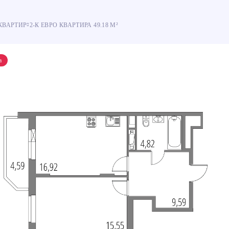
КВАРТИР
2-К ЕВРО КВАРТИРА 49.18 М²
% оплата
% оплата
Рассрочка
Рассрочка
а
ровать ссылку
ram
акте