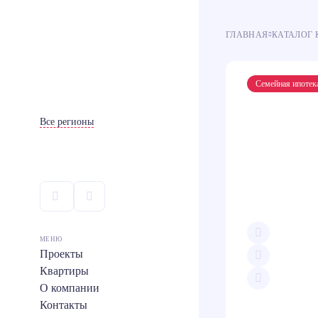
ГЛАВНАЯ
КАТАЛОГ 
Ипотека
Ипотека
100
100
Семейная ипотек
Все регионы
МЕНЮ
Проекты
Квартиры
О компании
Скопи
Teleg
Контакты
Вконт