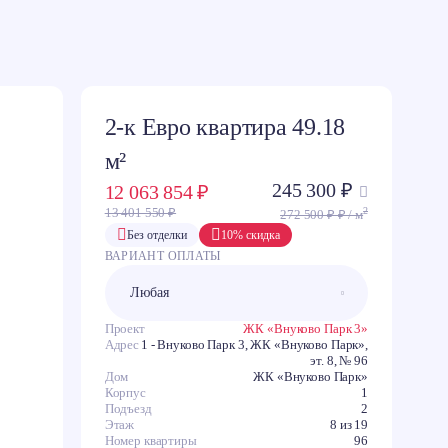
2-к Евро квартира 49.18
м²
245 300 ₽
12 063 854 ₽
C
2
13 401 550 ₽
272 500 ₽ ₽ / м
З
В
Без отделки
10% скидка
ВАРИАНТ ОПЛАТЫ
Ю
Проект
ЖК «Внуково Парк 3»
Адрес
1 - Внуково Парк 3, ЖК «Внуково Парк»,
эт. 8, № 96
Дом
ЖК «Внуково Парк»
Корпус
1
Подъезд
2
Этаж
8 из 19
Номер квартиры
96