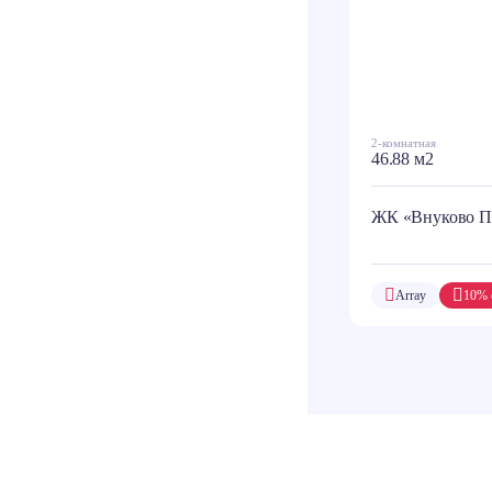
2-комнатная
46.88 м2
ЖК «Внуково П
Array
10% 