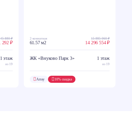
645 880 ₽
2-комнатная
15 885 060 ₽
1 292 ₽
61.57 м2
14 296 554 ₽
1 этаж
ЖК «Внуково Парк 3»
1 этаж
из 19
из 19
Array
10% скидка