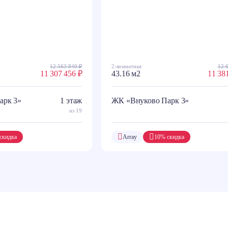
12 563 840 ₽
2-комнатная
12 
11 307 456 ₽
43.16 м2
11 38
арк 3»
1 этаж
ЖК «Внуково Парк 3»
из 19
скидка
Array
10% скидка