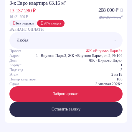
3-к Евро квартира 63.16 м²
208 000 ₽
13 137 280 ₽
2
16 421 600 ₽
260 000 ₽ ₽ / м
Без отделки
20% скидка
ВАРИАНТ ОПЛАТЫ
Проект
ЖК «Внуково Парк 3»
Адрес
1 - Внуково Парк 3, ЖК «Внуково Парк», эт. 2, № 106
Дом
ЖК «Внуково Парк»
Корпус
1
Подъезд
3
Этаж
2 из 19
Номер квартиры
106
Сдача
3 квартал 2026 г.
Забронировать
Оставить заявку