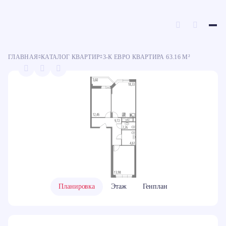
C
З
Ипотека
Ипотека
100% оплата
100% оплата
Рассрочка
Рассрочка
Ю
ГЛАВНАЯ
КАТАЛОГ КВАРТИР
3-К ЕВРО КВАРТИРА 63.16 М²
Планировка
Этаж
Генплан