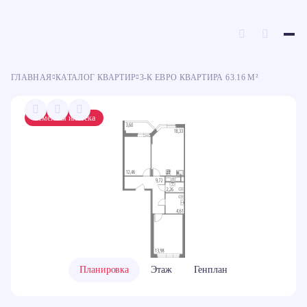
C
З
Ипотека
Ипотека
100% оплата
100% оплата
Рассрочка
Рассрочка
Ю
ГЛАВНАЯ
КАТАЛОГ КВАРТИР
3-К ЕВРО КВАРТИРА 63.16 М²
Семейная ипотека
Планировка
Этаж
Генплан