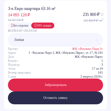
3-к Евро квартира 63.16 м²
235 800 ₽
14 893 128 ₽
2
16 547 920 ₽
262 000 ₽ ₽ / м
Без отделки
10% скидка
ВАРИАНТ ОПЛАТЫ
Проект
ЖК «Внуково Парк 3»
Адрес
1 - Внуково Парк 3, ЖК «Внуково Парк», эт. 17, № 181
Дом
ЖК «Внуково Парк»
Корпус
1
Подъезд
3
Этаж
17 из 19
Номер квартиры
181
Сдача
3 квартал 2026 г.
Забронировать
Оставить заявку