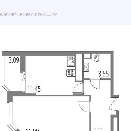
КВАРТИР
1-К КВАРТИРА 41.06 М²
% оплата
% оплата
Рассрочка
Рассрочка
ровать ссылку
ram
акте