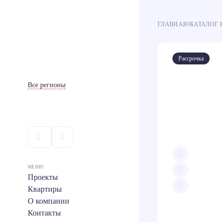
ГЛАВНАЯ
КАТАЛОГ 
Ипотека
Ипотека
100
100
Рассрочка
Все регионы
МЕНЮ
Проекты
Квартиры
Скопи
О компании
Teleg
Контакты
Вконт