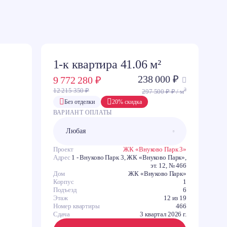
1-к квартира 41.06 м²
238 000 ₽
9 772 280 ₽
2
12 215 350 ₽
297 500 ₽ ₽ / м
C
Без отделки
20% скидка
ВАРИАНТ ОПЛАТЫ
З
В
Ю
Проект
ЖК «Внуково Парк 3»
Адрес
1 - Внуково Парк 3, ЖК «Внуково Парк»,
эт. 12, № 466
Дом
ЖК «Внуково Парк»
Корпус
1
Подъезд
6
Этаж
12 из 19
Номер квартиры
466
Сдача
3 квартал 2026 г.