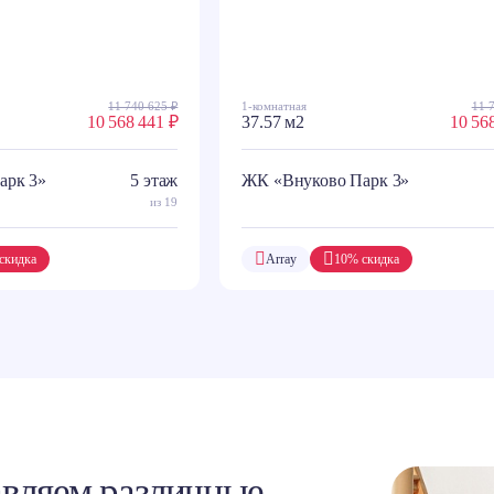
11 740 625 ₽
1-комнатная
11 
10 568 441 ₽
37.57 м2
10 56
арк 3»
5 этаж
ЖК «Внуково Парк 3»
из 19
скидка
Array
10% скидка
вляем различные