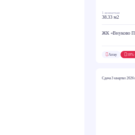
1-комнатная
38.33 м2
ЖК «Внуково П
Array
10% 
Сдача 3 квартал 2026 