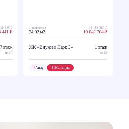
740 625 ₽
1-комнатная
11 158 560 ₽
8 441 ₽
34.02 м2
10 042 704 ₽
7 этаж
ЖК «Внуково Парк 3»
1 этаж
из 19
из 19
Array
10% скидка