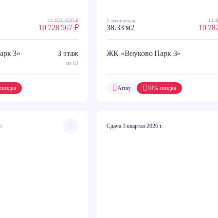
11 920 630 ₽
1-комнатная
11 
10 728 567 ₽
38.33 м2
10 78
арк 3»
3 этаж
ЖК «Внуково Парк 3»
из 19
скидка
Array
10% скидка
г.
Сдача 3 квартал 2026 г.