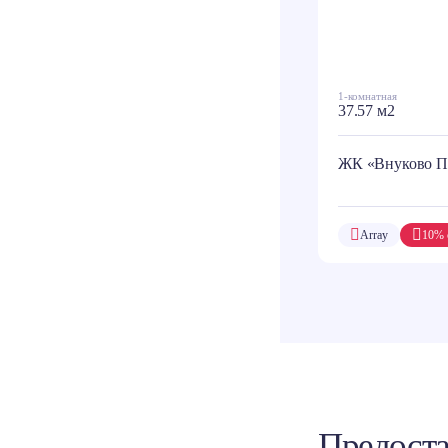
1-комнатная
37.57 м2
ЖК «Внуково П
Array
10% 
Предоста