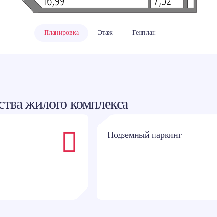
классники
Планировка
Этаж
Генплан
тва жилого комплекса
Подземный паркинг