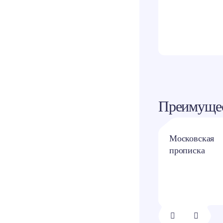
Одно
Преимущес
Квартиры с
Московская
отделкой и без
прописка
1/
8