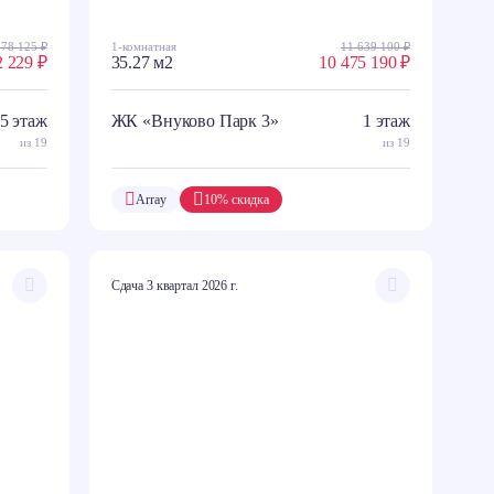
978 125 ₽
1-комнатная
11 639 100 ₽
2 229 ₽
35.27 м2
10 475 190 ₽
5 этаж
ЖК «Внуково Парк 3»
1 этаж
из 19
из 19
Array
10% скидка
Сдача 3 квартал 2026 г.