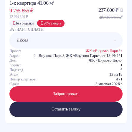
1-к квартира 41.06 м²
237 600 ₽
9 755 856 ₽
2
12 194 820 ₽
297 000 ₽ ₽ / м
Без отделки
20% скидка
ВАРИАНТ ОПЛАТЫ
Проект
ЖК «Внуково Парк 3»
Адрес
1 - Внуково Парк 3, ЖК «Внуково Парк», эт. 13, № 471
Дом
ЖК «Внуково Парк»
Корпус
1
Подъезд
6
Этаж
13 из 19
Номер квартиры
471
Сдача
3 квартал 2026 г.
Забронировать
Оставить заявку