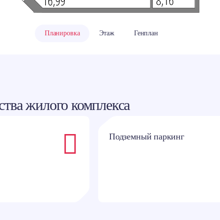
классники
Планировка
Этаж
Генплан
тва жилого комплекса
Подземный паркинг