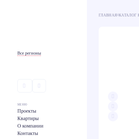
ГЛАВНАЯ
КАТАЛОГ 
Ипотека
Ипотека
100
100
Все регионы
МЕНЮ
Проекты
Квартиры
Скопи
О компании
Teleg
Контакты
Вконт