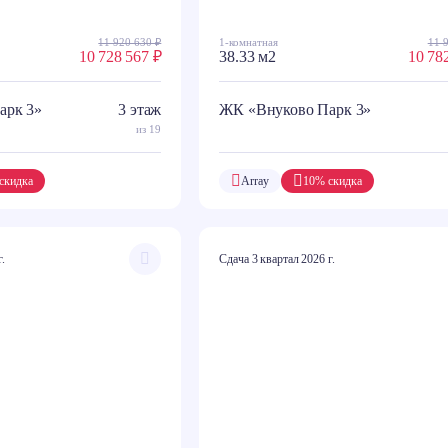
11 920 630 ₽
1-комнатная
11 
10 728 567 ₽
38.33 м2
10 78
арк 3»
3 этаж
ЖК «Внуково Парк 3»
из 19
скидка
Array
10% скидка
г.
Сдача 3 квартал 2026 г.