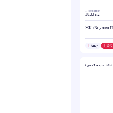
1-комнатная
38.33 м2
ЖК «Внуково П
Array
10% 
Сдача 3 квартал 2026 