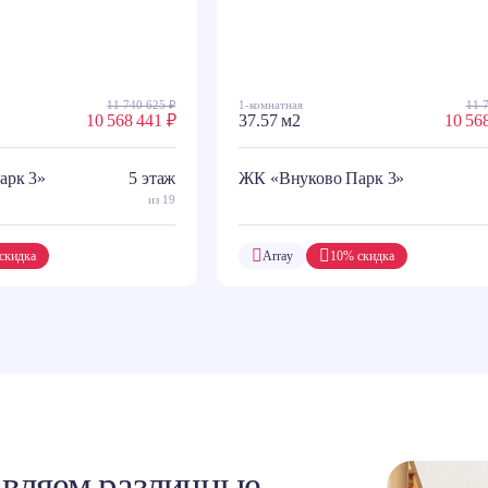
11 740 625 ₽
1-комнатная
11 
10 568 441 ₽
37.57 м2
10 56
арк 3»
5 этаж
ЖК «Внуково Парк 3»
из 19
скидка
Array
10% скидка
вляем различные