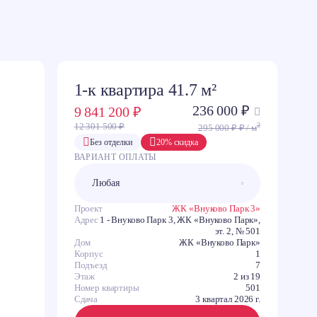
1-к квартира 41.7 м²
236 000 ₽
9 841 200 ₽
2
12 301 500 ₽
295 000 ₽ ₽ / м
C
Без отделки
20% скидка
ВАРИАНТ ОПЛАТЫ
З
В
Ю
Проект
ЖК «Внуково Парк 3»
Адрес
1 - Внуково Парк 3, ЖК «Внуково Парк»,
эт. 2, № 501
Дом
ЖК «Внуково Парк»
Корпус
1
Подъезд
7
Этаж
2 из 19
Номер квартиры
501
Сдача
3 квартал 2026 г.