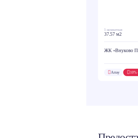
1-комнатная
37.57 м2
ЖК «Внуково П
Array
10% 
Предоста