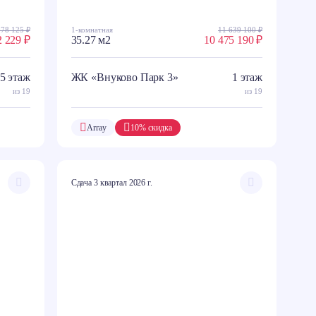
978 125 ₽
1-комнатная
11 639 100 ₽
2 229 ₽
35.27 м2
10 475 190 ₽
5 этаж
ЖК «Внуково Парк 3»
1 этаж
из 19
из 19
Array
10% скидка
Сдача 3 квартал 2026 г.