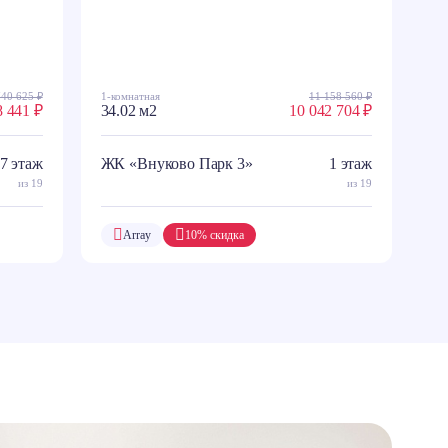
740 625 ₽
1-комнатная
11 158 560 ₽
8 441 ₽
34.02 м2
10 042 704 ₽
7 этаж
ЖК «Внуково Парк 3»
1 этаж
из 19
из 19
Array
10% скидка