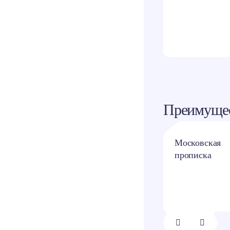
Одно
Преимущес
Квартиры с
Московская
отделкой и без
прописка
1/
8