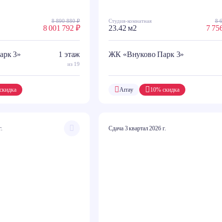
8 890 880 ₽
Студия-комнатная
8 
8 001 792 ₽
23.42 м2
7 75
арк 3»
1 этаж
ЖК «Внуково Парк 3»
из 19
скидка
Array
10% скидка
г.
Сдача 3 квартал 2026 г.