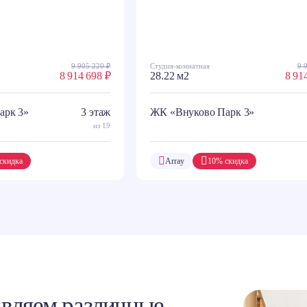
9 905 220 ₽
Студия-комнатная
9 
8 914 698 ₽
28.22 м2
8 91
арк 3»
3 этаж
ЖК «Внуково Парк 3»
из 19
скидка
Array
10% скидка
вляем различные