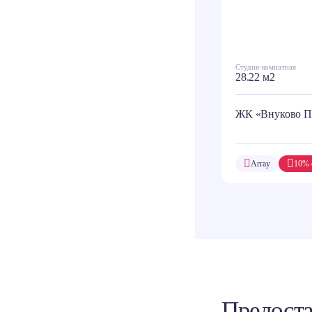
Студия-комнатная
28.22 м2
ЖК «Внуково П
Array
10% 
Предоста