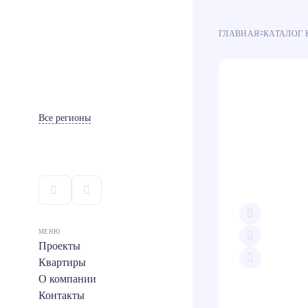
ГЛАВНАЯ
КАТАЛОГ 
Ипотека
Ипотека
100
100
Все регионы
МЕНЮ
Проекты
Квартиры
Скопи
О компании
Teleg
Контакты
Вконт