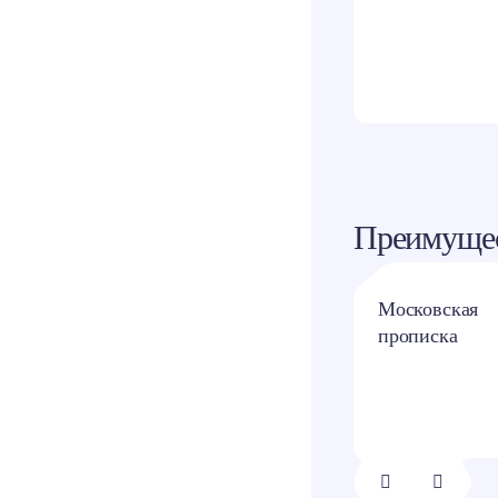
Одно
Преимущес
Квартиры с
Московская
отделкой и без
прописка
1/
8