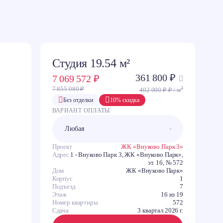
Студия 19.54 м²
361 800 ₽
7 069 572 ₽
2
7 855 080 ₽
402 000 ₽ ₽ / м
C
Без отделки
10% скидка
ВАРИАНТ ОПЛАТЫ
З
В
Ю
Проект
ЖК «Внуково Парк 3»
Адрес
1 - Внуково Парк 3, ЖК «Внуково Парк»,
эт. 16, № 572
Дом
ЖК «Внуково Парк»
Корпус
1
Подъезд
7
Этаж
16 из 19
Номер квартиры
572
Сдача
3 квартал 2026 г.