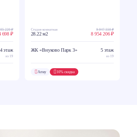
905 220 ₽
Студия-комнатная
9 947 550 ₽
4 698 ₽
28.22 м2
8 954 206 ₽
4 этаж
ЖК «Внуково Парк 3»
5 этаж
из 19
из 19
Array
10% скидка