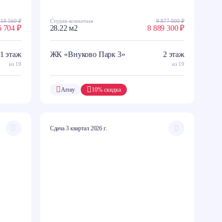
618 560 ₽
Студия-комнатная
9 877 000 ₽
6 704 ₽
28.22 м2
8 889 300 ₽
1 этаж
ЖК «Внуково Парк 3»
2 этаж
из 19
из 19
Array
10% скидка
Сдача 3 квартал 2026 г.