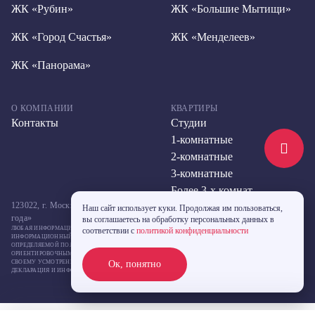
ЖК «Рубин»
ЖК «Большие Мытищи»
ЖК «Город Счастья»
ЖК «Менделеев»
ЖК «Панорама»
О КОМПАНИИ
КВАРТИРЫ
Контакты
Студии
1-комнатные
2-комнатные
3-комнатные
Более 3-х комнат
123022, г. Москва, ул. Большая Декабрьская, д. 10, стр. 2,метро «Улица 1905
Наш сайт использует куки. Продолжая им пользоваться,
года»
вы соглашаетесь на обработку персональных данных в
ЛЮБАЯ ИНФОРМАЦИЯ, ПРЕДСТАВЛЕННАЯ НА ДАННОМ САЙТЕ, НОСИТ ИСКЛЮЧИТЕЛЬНО
соответствии с
политикой конфиденциальности
ИНФОРМАЦИОННЫЙ ХАРАКТЕР И НИ ПРИ КАКИХ УСЛОВИЯХ НЕ ЯВЛЯЕТСЯ ПУБЛИЧНОЙ ОФЕРТОЙ,
ОПРЕДЕЛЯЕМОЙ ПОЛОЖЕНИЯМИ СТАТЬИ 437 ГК РФ. УКАЗАННЫЕ НА САЙТЕ ЦЕНЫ ЯВЛЯЮТСЯ
ОРИЕНТИРОВОЧНЫМИ, ЗАСТРОЙЩИК МОЖЕТ ИЗМЕНИТЬ УКАЗАННЫЕ ЦЕНЫ В ЛЮБОЙ МОМЕНТ ПО
СВОЕМУ УСМОТРЕНИЮ БЕЗ КАКОГО-ЛИБО ПРЕДВАРИТЕЛЬНОГО УВЕДОМЛЕНИЯ. ПРОЕКТНАЯ
Ок, понятно
ДЕКЛАРАЦИЯ И ИНФОРМАЦИЯ О ПРОЕКТАХ СТРОИТЕЛЬСТВА РАЗМЕЩЕНА НА САЙТЕ
НАШ.ДОМ.РФ