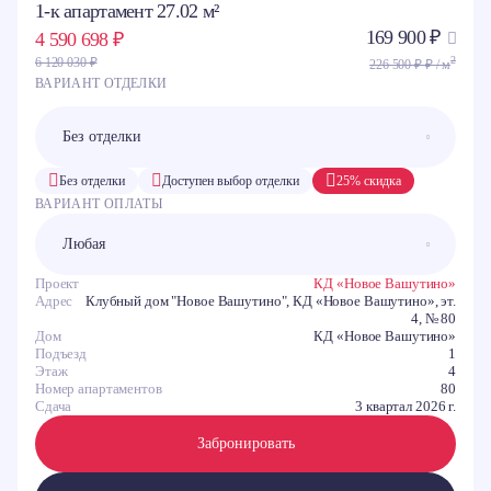
1-к апартамент 27.02 м²
169 900 ₽
4 590 698 ₽
2
6 120 030 ₽
226 500 ₽ ₽ / м
ВАРИАНТ ОТДЕЛКИ
Без отделки
Доступен выбор отделки
25% скидка
ВАРИАНТ ОПЛАТЫ
Проект
КД «Новое Вашутино»
Адрес
Клубный дом "Новое Вашутино", КД «Новое Вашутино», эт.
4, № 80
Дом
КД «Новое Вашутино»
Подъезд
1
Этаж
4
Номер апартаментов
80
Сдача
3 квартал 2026 г.
Забронировать