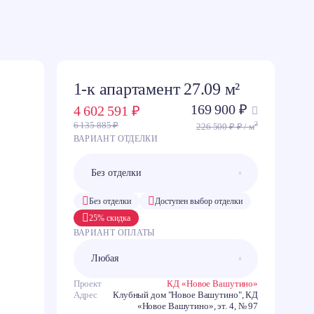
1-к апартамент 27.09 м²
169 900 ₽
4 602 591 ₽
C
2
6 135 885 ₽
226 500 ₽ ₽ / м
ВАРИАНТ ОТДЕЛКИ
З
В
Ю
Без отделки
Доступен выбор отделки
25% скидка
ВАРИАНТ ОПЛАТЫ
Проект
КД «Новое Вашутино»
Адрес
Клубный дом "Новое Вашутино", КД
«Новое Вашутино», эт. 4, № 97