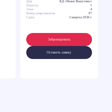
Дом
КД «Новое Вашутино»
Подъезд
1
Этаж
4
Номер апартаментов
97
Сдача
3 квартал 2026 г.
Забронировать
Оставить заявку