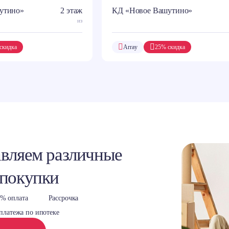
утино»
2 этаж
КД «Новое Вашутино»
из
скидка
Array
25% скидка
вляем различные
 покупки
% оплата
Рассрочка
платежа по ипотеке