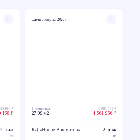
Сдача 3 квартал 2026 г.
065 990 ₽
1-комнатная
6 081 705 ₽
0 168 ₽
27.09 м2
4 561 956 ₽
2 этаж
КД «Новое Вашутино»
2 этаж
из
из