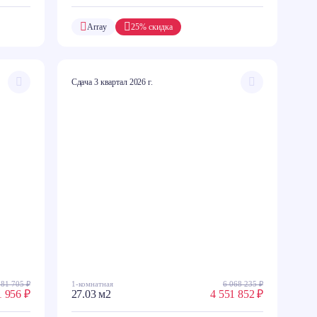
Array
25% скидка
Сдача 3 квартал 2026 г.
081 705 ₽
1-комнатная
6 068 235 ₽
1 956 ₽
27.03 м2
4 551 852 ₽