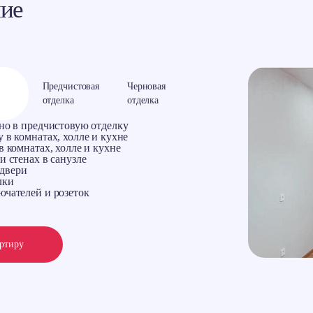
ние
Предчистовая
Черновая
отделка
отделка
ено в предчистовую отделку
 в комнатах, холле и кухне
в комнатах, холле и кухне
и стенах в санузле
двери
лки
ючателей и розеток
артиру