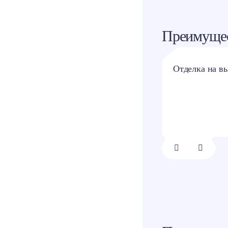
Преимущес
Наличие системы
Отделка на в
контроля и
управления
доступом
1/
8