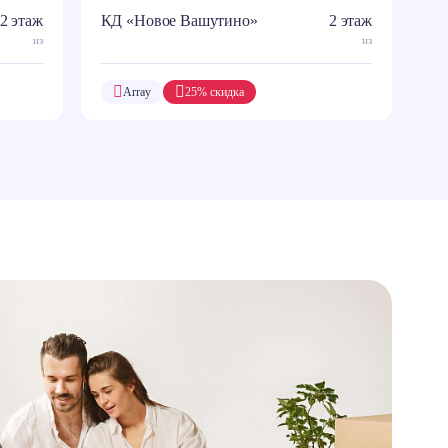
2 этаж
КД «Новое Вашутино»
2 этаж
из
из
Array
25% скидка