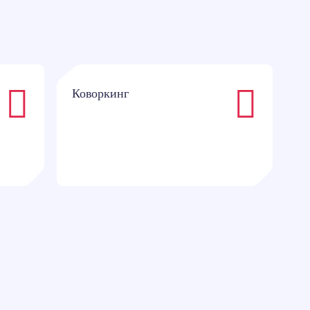
Коворкинг
1