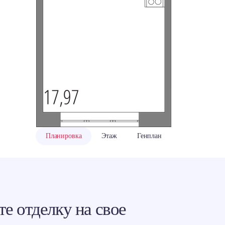
ровать ссылку
ram
акте
классники
Планировка
Этаж
Генплан
е отделку на свое