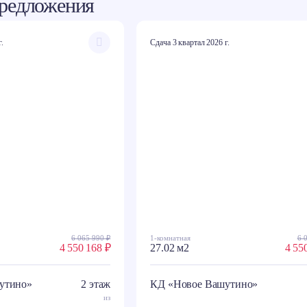
редложения
г.
Сдача 3 квартал 2026 г.
6 065 990 ₽
1-комнатная
6 
4 550 168 ₽
27.02 м2
4 55
утино»
2 этаж
КД «Новое Вашутино»
из