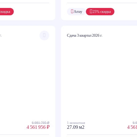
скидка
Array
25% скидка
г.
Сдача 3 квартал 2026 г.
6 081 705 ₽
1-комнатная
6 
4 561 956 ₽
27.09 м2
4 56