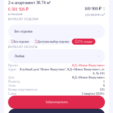
2-к апартамент 38.74 м²
169 900 ₽
6 581 926 ₽
2
8 774 610 ₽
226 500 ₽ ₽ / м
ВАРИАНТ ОТДЕЛКИ
Без отделки
Доступен выбор отделки
25% скидка
ВАРИАНТ ОПЛАТЫ
Проект
КД «Новое Вашутино»
Адрес
Клубный дом "Новое Вашутино", КД «Новое Вашутино», эт.
6, № 191
Дом
КД «Новое Вашутино»
Подъезд
1
Этаж
6
Номер апартаментов
191
Сдача
3 квартал 2026 г.
Забронировать