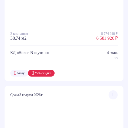
2-комнатная
8 774 610 ₽
38.74 м2
6 581 926 ₽
КД «Новое Вашутино»
4 этаж
из
Array
25% скидка
Сдача 3 квартал 2026 г.