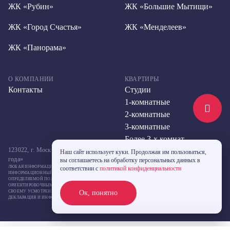
ЖК «Рубин»
ЖК «Большие Мытищи»
ЖК «Город Счастья»
ЖК «Менделеев»
ЖК «Панорама»
О КОМПАНИИ
КВАРТИРЫ
Контакты
Студии
1-комнатные
2-комнатные
3-комнатные
Более 3-х комнат
123022, г. Москва, ул. Большая Декабрьская, д. 10, стр. 2,метро «Улица 1905
Наш сайт использует куки. Продолжая им пользоваться,
года»
вы соглашаетесь на обработку персональных данных в
ЛЮБАЯ ИНФОРМАЦИЯ, ПРЕДСТАВЛЕННАЯ НА ДАННОМ САЙТЕ, НОСИТ ИСКЛЮЧИТЕЛЬНО
соответствии с
политикой конфиденциальности
ИНФОРМАЦИОННЫЙ ХАРАКТЕР И НИ ПРИ КАКИХ УСЛОВИЯХ НЕ ЯВЛЯЕТСЯ ПУБЛИЧНОЙ ОФЕРТОЙ,
ОПРЕДЕЛЯЕМОЙ ПОЛОЖЕНИЯМИ СТАТЬИ 437 ГК РФ. УКАЗАННЫЕ НА САЙТЕ ЦЕНЫ ЯВЛЯЮТСЯ
ОРИЕНТИРОВОЧНЫМИ, ЗАСТРОЙЩИК МОЖЕТ ИЗМЕНИТЬ УКАЗАННЫЕ ЦЕНЫ В ЛЮБОЙ МОМЕНТ ПО
СВОЕМУ УСМОТРЕНИЮ БЕЗ КАКОГО-ЛИБО ПРЕДВАРИТЕЛЬНОГО УВЕДОМЛЕНИЯ. ПРОЕКТНАЯ
Ок, понятно
ДЕКЛАРАЦИЯ И ИНФОРМАЦИЯ О ПРОЕКТАХ СТРОИТЕЛЬСТВА РАЗМЕЩЕНА НА САЙТЕ
НАШ.ДОМ.РФ