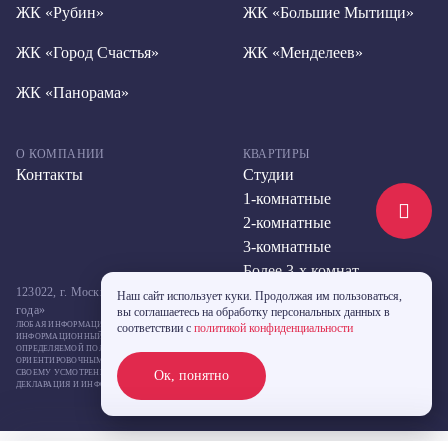
ЖК «Рубин»
ЖК «Большие Мытищи»
ЖК «Город Счастья»
ЖК «Менделеев»
ЖК «Панорама»
О КОМПАНИИ
КВАРТИРЫ
Контакты
Студии
1-комнатные
2-комнатные
3-комнатные
Более 3-х комнат
123022, г. Москва, ул. Большая Декабрьская, д. 10, стр. 2,метро «Улица 1905
Наш сайт использует куки. Продолжая им пользоваться,
года»
вы соглашаетесь на обработку персональных данных в
ЛЮБАЯ ИНФОРМАЦИЯ, ПРЕДСТАВЛЕННАЯ НА ДАННОМ САЙТЕ, НОСИТ ИСКЛЮЧИТЕЛЬНО
соответствии с
политикой конфиденциальности
ИНФОРМАЦИОННЫЙ ХАРАКТЕР И НИ ПРИ КАКИХ УСЛОВИЯХ НЕ ЯВЛЯЕТСЯ ПУБЛИЧНОЙ ОФЕРТОЙ,
ОПРЕДЕЛЯЕМОЙ ПОЛОЖЕНИЯМИ СТАТЬИ 437 ГК РФ. УКАЗАННЫЕ НА САЙТЕ ЦЕНЫ ЯВЛЯЮТСЯ
ОРИЕНТИРОВОЧНЫМИ, ЗАСТРОЙЩИК МОЖЕТ ИЗМЕНИТЬ УКАЗАННЫЕ ЦЕНЫ В ЛЮБОЙ МОМЕНТ ПО
СВОЕМУ УСМОТРЕНИЮ БЕЗ КАКОГО-ЛИБО ПРЕДВАРИТЕЛЬНОГО УВЕДОМЛЕНИЯ. ПРОЕКТНАЯ
Ок, понятно
ДЕКЛАРАЦИЯ И ИНФОРМАЦИЯ О ПРОЕКТАХ СТРОИТЕЛЬСТВА РАЗМЕЩЕНА НА САЙТЕ
НАШ.ДОМ.РФ