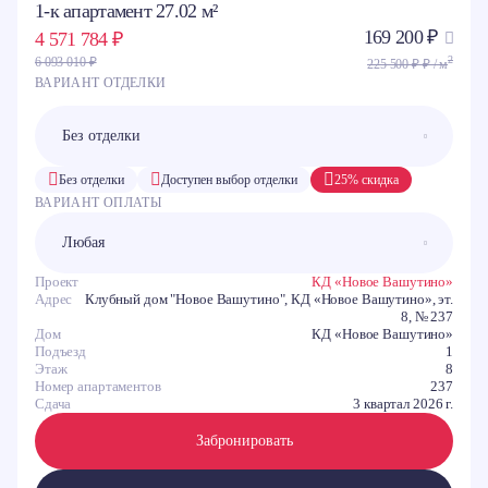
1-к апартамент 27.02 м²
169 200 ₽
4 571 784 ₽
2
6 093 010 ₽
225 500 ₽ ₽ / м
ВАРИАНТ ОТДЕЛКИ
Без отделки
Доступен выбор отделки
25% скидка
ВАРИАНТ ОПЛАТЫ
Проект
КД «Новое Вашутино»
Адрес
Клубный дом "Новое Вашутино", КД «Новое Вашутино», эт.
8, № 237
Дом
КД «Новое Вашутино»
Подъезд
1
Этаж
8
Номер апартаментов
237
Сдача
3 квартал 2026 г.
Забронировать