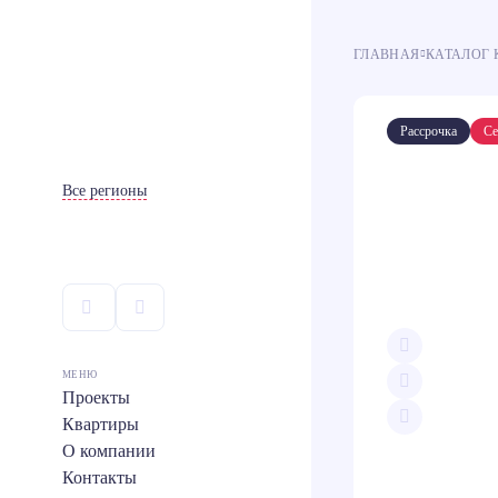
ГЛАВНАЯ
КАТАЛОГ 
Ипотека
Ипотека
100
100
Рассрочка
Се
Все регионы
МЕНЮ
Проекты
Квартиры
Скопи
О компании
Teleg
Контакты
Вконт