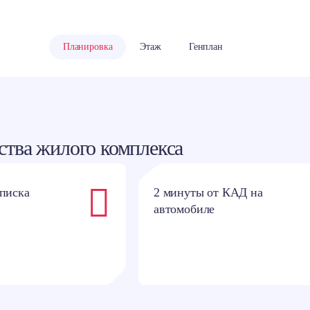
классники
Планировка
Этаж
Генплан
тва жилого комплекса
описка
2 минуты от КАД на
автомобиле