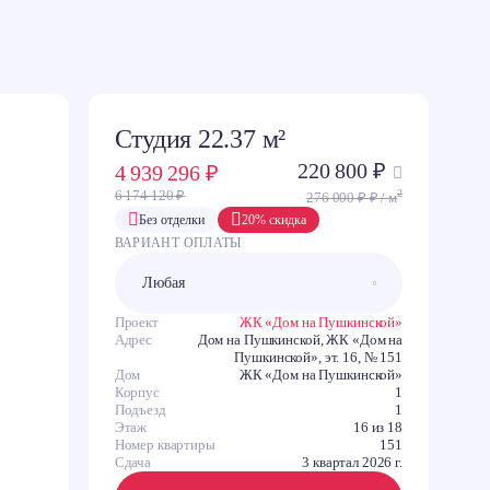
Студия 22.37 м²
220 800 ₽
4 939 296 ₽
2
6 174 120 ₽
276 000 ₽ ₽ / м
C
Без отделки
20% скидка
ВАРИАНТ ОПЛАТЫ
З
В
Ю
Проект
ЖК «Дом на Пушкинской»
Адрес
Дом на Пушкинской, ЖК «Дом на
Пушкинской», эт. 16, № 151
Дом
ЖК «Дом на Пушкинской»
Корпус
1
Подъезд
1
Этаж
16 из 18
Номер квартиры
151
Сдача
3 квартал 2026 г.