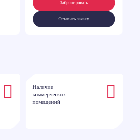
Забронировать
Оставить заявку
Наличие
Р
коммерческих
и
помещений
ш
д