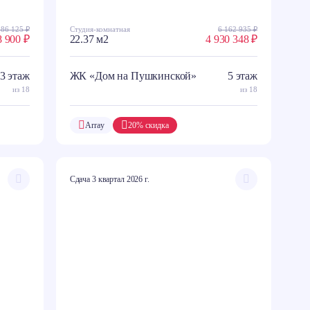
586 125 ₽
Студия-комнатная
6 162 935 ₽
8 900 ₽
22.37 м2
4 930 348 ₽
3 этаж
ЖК «Дом на Пушкинской»
5 этаж
из 18
из 18
Array
20% скидка
Сдача 3 квартал 2026 г.