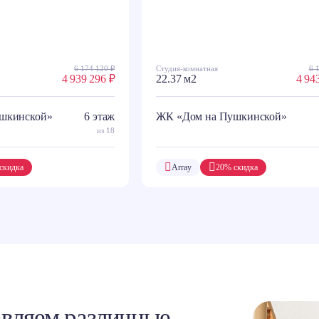
6 174 120 ₽
Студия-комнатная
6 
4 939 296 ₽
22.37 м2
4 94
шкинской»
6 этаж
ЖК «Дом на Пушкинской»
из 18
скидка
Array
20% скидка
вляем различные