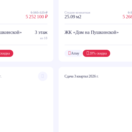
6 565 125 ₽
Студия-комнатная
6 
5 252 100 ₽
25.09 м2
5 26
шкинской»
3 этаж
ЖК «Дом на Пушкинской»
из 18
скидка
Array
20% скидка
г.
Сдача 3 квартал 2026 г.