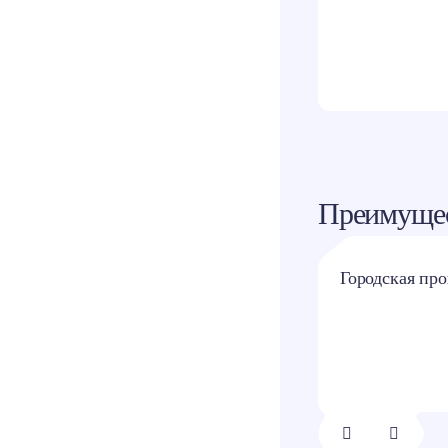
Одно
Преимущес
Двор без машин
Городская пр
1/
8