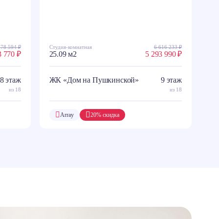
178 594 ₽
Студия-комнатная
6 616 233 ₽
3 770 ₽
25.09 м2
5 293 990 ₽
8 этаж
ЖК «Дом на Пушкинской»
9 этаж
из 18
из 18
Array
20% скидка