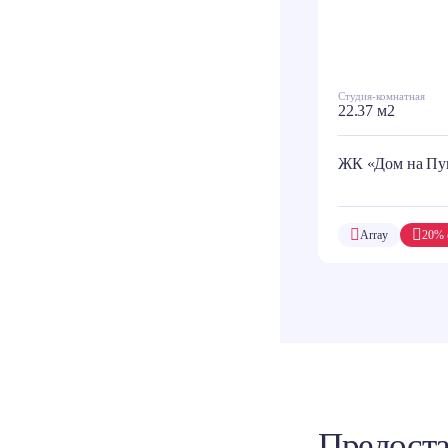
Студия-комнатная
22.37 м2
ЖК «Дом на Пу
Array
20% 
Предоста