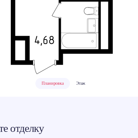
ровать ссылку
ram
акте
классники
Планировка
Этаж
е отделку