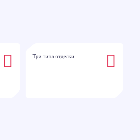
Три типа отделки
1
и
Т