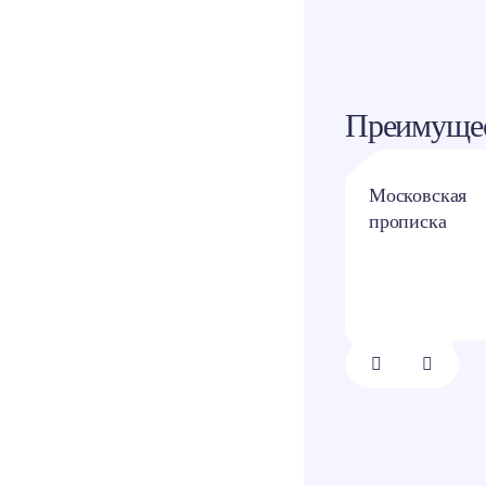
Преимущес
20 минут от МКАД
Московская
прописка
1/
8