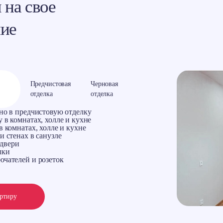
 на свое
ние
Предчистовая
Черновая
отделка
отделка
ено в предчистовую отделку
 в комнатах, холле и кухне
в комнатах, холле и кухне
и стенах в санузле
двери
лки
ючателей и розеток
артиру