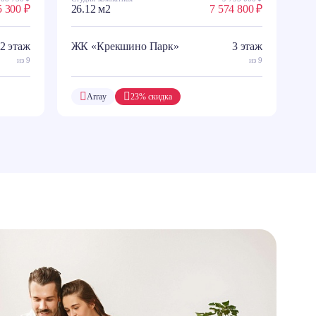
5 300 ₽
26.12 м2
7 574 800 ₽
2 этаж
ЖК «Крекшино Парк»
3 этаж
из 9
из 9
Array
23% скидка