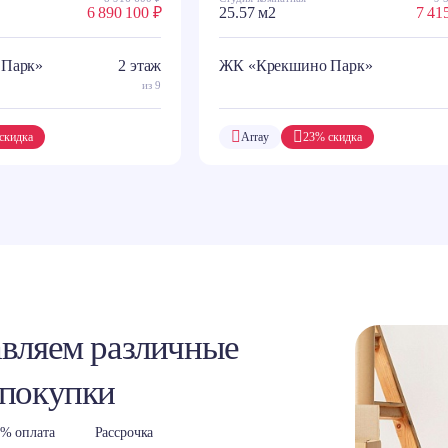
6 890 100 ₽
25.57 м2
7 41
 Парк»
2 этаж
ЖК «Крекшино Парк»
из 9
скидка
Array
23% скидка
вляем различные
 покупки
% оплата
Рассрочка