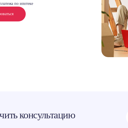
платежа по ипотеке
роваться
чить консультацию