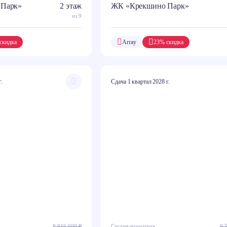
 Парк»
2 этаж
ЖК «Крекшино Парк»
из 9
скидка
Array
23% скидка
г.
Сдача 1 квартал 2028 г.
8 916 600 ₽
Студия-комнатная
9 