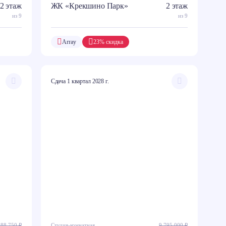
2 этаж
ЖК «Крекшино Парк»
2 этаж
из 9
из 9
Array
23% скидка
Сдача 1 квартал 2028 г.
588 750 ₽
Студия-комнатная
9 795 000 ₽