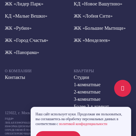
ЖК «Лидер Парк»
КД «Новое Вашутино»
КД «Малые Вешки»
ЖК «Лобня Сити»
ЖК «Рубин»
ЖК «Большие Мытищи»
ЖК «Город Счастья»
ЖК «Менделеев»
ЖК «Панорама»
О КОМПАНИИ
КВАРТИРЫ
Контакты
Студии
1-комнатные
2-комнатные
3-комнатные
Более 3-х комнат
123022, г. Москва, ул. Большая Декабрьская, д. 10, стр. 2,метро «Улица 1905
Наш сайт использует куки. Продолжая им пользоваться,
года»
вы соглашаетесь на обработку персональных данных в
ЛЮБАЯ ИНФОРМАЦИЯ, ПРЕДСТАВЛЕННАЯ НА ДАННОМ САЙТЕ, НОСИТ ИСКЛЮЧИТЕЛЬНО
соответствии с
политикой конфиденциальности
ИНФОРМАЦИОННЫЙ ХАРАКТЕР И НИ ПРИ КАКИХ УСЛОВИЯХ НЕ ЯВЛЯЕТСЯ ПУБЛИЧНОЙ ОФЕРТОЙ,
ОПРЕДЕЛЯЕМОЙ ПОЛОЖЕНИЯМИ СТАТЬИ 437 ГК РФ. УКАЗАННЫЕ НА САЙТЕ ЦЕНЫ ЯВЛЯЮТСЯ
ОРИЕНТИРОВОЧНЫМИ, ЗАСТРОЙЩИК МОЖЕТ ИЗМЕНИТЬ УКАЗАННЫЕ ЦЕНЫ В ЛЮБОЙ МОМЕНТ ПО