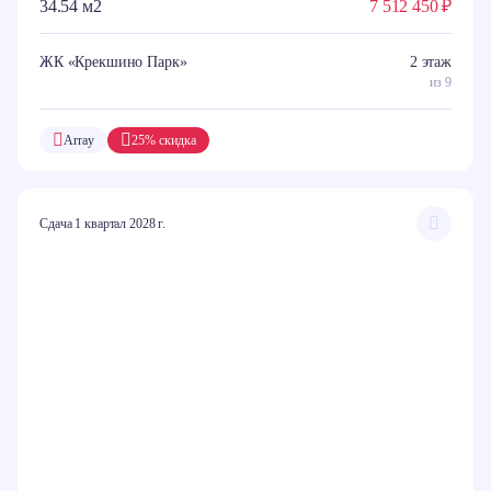
34.54 м2
7 512 450 ₽
ЖК «Крекшино Парк»
2 этаж
из 9
Array
25% скидка
Сдача 1 квартал 2028 г.