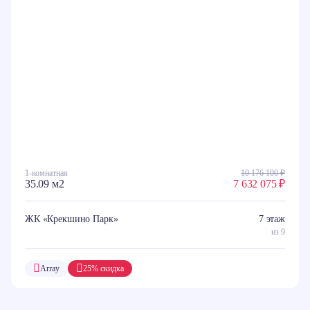
1-комнатная
10 176 100 ₽
35.09 м2
7 632 075 ₽
ЖК «Крекшино Парк»
7 этаж
из 9
Array
25% скидка