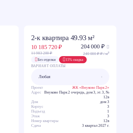
2-к квартира 49.93 м²
204 000 ₽
10 185 720 ₽
2
11 983 200 ₽
240 000 ₽ ₽ / м
Без отделки
15% скидка
ВАРИАНТ ОПЛАТЫ
Проект
ЖК «Внуково Парк 2»
Адрес
Внуково Парк 2 очередь, дом 3, эт. 3, №
12в
Дом
дом 3
Корпус
3
Подъезд
1
Этаж
3
Номер квартиры
12в
Сдача
3 квартал 2027 г.