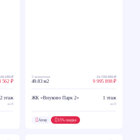
926 180 ₽
2-комнатная
11 759 880 ₽
3 562 ₽
49.83 м2
9 995 898 ₽
2 этаж
ЖК «Внуково Парк 2»
1 этаж
из 0
из 0
Array
15% скидка