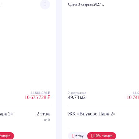
г.
Сдача 3 квартал 2027 г.
11 861 920 ₽
2-комнатная
11 
10 675 728 ₽
49.73 м2
10 74
арк 2»
2 этаж
ЖК «Внуково Парк 2»
из 0
скидка
Array
10% скидка