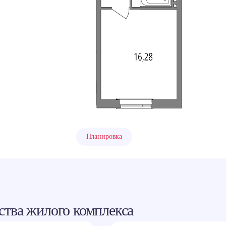
ровать ссылку
ram
акте
классники
Планировка
тва жилого комплекса