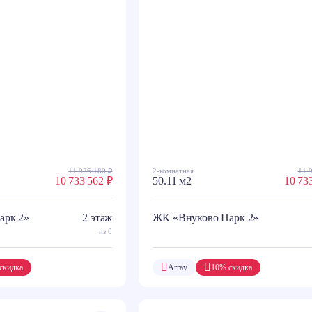
11 926 180 ₽
2-комнатная
11 
10 733 562 ₽
50.11 м2
10 73
арк 2»
2 этаж
ЖК «Внуково Парк 2»
из 0
скидка
Array
10% скидка