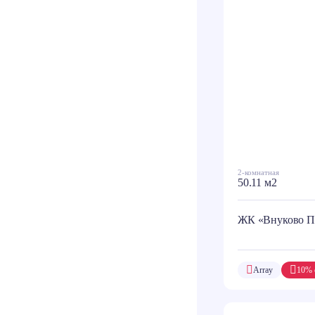
2-комнатная
50.11 м2
ЖК «Внуково П
Array
10% 