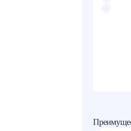
Скопи
Teleg
Вконт
Одно
Преимущес