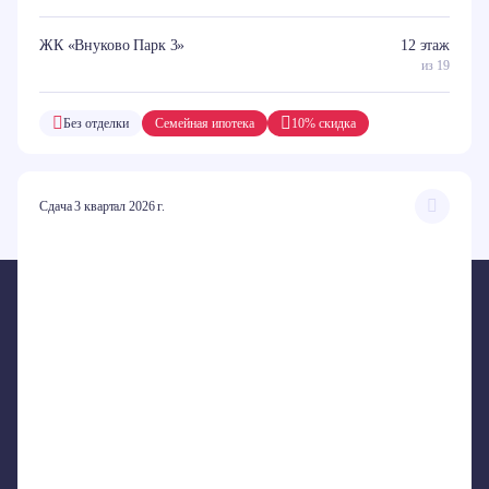
ЖК «Внуково Парк 3»
12 этаж
из 19
Без отделки
Семейная ипотека
10% скидка
Сдача 3 квартал 2026 г.
ПРОЕКТЫ
ЖК «Внуково Парк 3»
ЖК «Внуково Парк 2»
ЖК «Крекшино Парк»
ЖК «Дом на Пушкинской»
ЖК «Лидер Парк»
КД «Новое Вашутино»