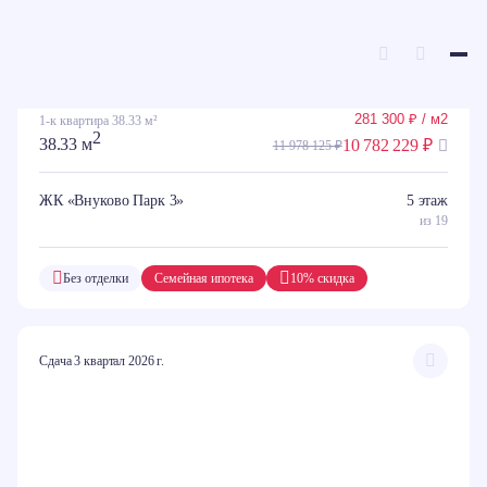
281 300 ₽ / м2
1-к квартира 38.33 м²
ГЛАВНАЯ
КАТАЛОГ КВАРТИР
2
38.33 м
10 782 229 ₽
11 978 125 ₽
Выберите квартиру во
всех регионах
ЖК «Внуково Парк 3»
5 этаж
из 19
Без отделки
Семейная ипотека
10% скидка
Сдача 3 квартал 2026 г.