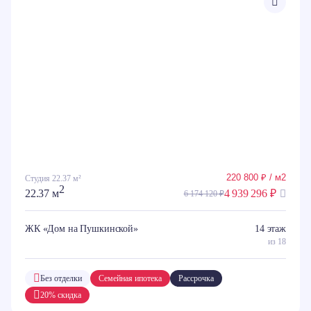
220 800 ₽ / м2
Студия 22.37 м²
2
22.37 м
4 939 296 ₽
6 174 120 ₽
ЖК «Дом на Пушкинской»
14 этаж
из 18
Без отделки
Семейная ипотека
Рассрочка
20% скидка