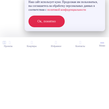
Наш сайт использует куки. Продолжая им пользоваться,
вы соглашаетесь на обработку персональных данных в
соответствии с
политикой конфиденциальности
Ок, понятно
Меню
Проекты
Квартиры
Избранное
Контакты
221 000 ₽ / м2
Студия 22.37 м²
2
22.37 м
4 943 770 ₽
6 178 594 ₽
ЖК «Дом на Пушкинской»
10 этаж
Все фильтры
из 18
ВЫБЕРИТЕ ПРОЕКТ
Без отделки
Семейная ипотека
Рассрочка
20% скидка