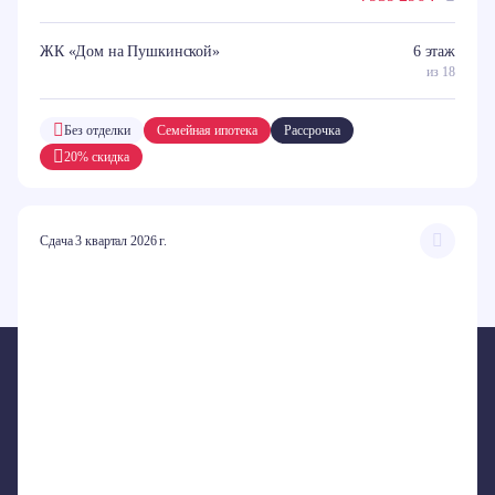
ЖК «Дом на Пушкинской»
6 этаж
из 18
Без отделки
Семейная ипотека
Рассрочка
20% скидка
Сдача 3 квартал 2026 г.
ПРОЕКТЫ
ЖК «Внуково Парк 3»
ЖК «Внуково Парк 2»
ЖК «Крекшино Парк»
ЖК «Дом на Пушкинской»