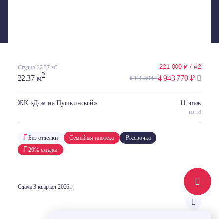
ОПРЕДЕЛЯЕМОЙ ПОЛОЖЕНИЯМИ СТАТЬИ 437 ГК РФ. УКАЗАННЫЕ НА САЙТЕ ЦЕНЫ ЯВЛЯЮТСЯ
ОРИЕНТИРОВОЧНЫМИ, ЗАСТРОЙЩИК МОЖЕТ ИЗМЕНИТЬ УКАЗАННЫЕ ЦЕНЫ В ЛЮБОЙ МОМЕНТ ПО
СВОЕМУ УСМОТРЕНИЮ БЕЗ КАКОГО-ЛИБО ПРЕДВАРИТЕЛЬНОГО УВЕДОМЛЕНИЯ. ПРОЕКТНАЯ
ДЕКЛАРАЦИЯ И ИНФОРМАЦИЯ О ПРОЕКТАХ СТРОИТЕЛЬСТВА РАЗМЕЩЕНА НА САЙТЕ
НАШ.ДОМ.РФ
221 000 ₽ / м2
Студия 22.37 м²
2
22.37 м
4 943 770 ₽
6 178 594 ₽
ЖК «Дом на Пушкинской»
11 этаж
из 18
Без отделки
Семейная ипотека
Рассрочка
20% скидка
Сдача 3 квартал 2026 г.