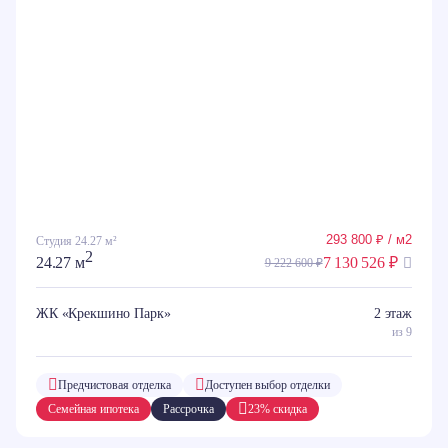
293 800 ₽ / м2
Студия 24.27 м²
2
24.27 м
7 130 526 ₽
9 222 600 ₽
ЖК «Крекшино Парк»
2 этаж
из 9
Предчистовая отделка
Доступен выбор отделки
Семейная ипотека
Рассрочка
23% скидка