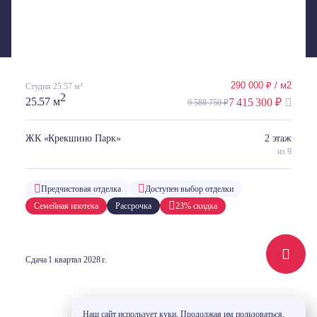
ОРИЕНТИРОВОЧНЫМИ, ЗАСТРОЙЩИК МОЖЕТ ИЗМЕНИТЬ УКАЗАННЫЕ ЦЕНЫ В ЛЮБОЙ МОМЕНТ ПО
СВОЕМУ УСМОТРЕНИЮ БЕЗ КАКОГО-ЛИБО ПРЕДВАРИТЕЛЬНОГО УВЕДОМЛЕНИЯ. ПРОЕКТНАЯ
ДЕКЛАРАЦИЯ И ИНФОРМАЦИЯ О ПРОЕКТАХ СТРОИТЕЛЬСТВА РАЗМЕЩЕНА НА САЙТЕ
НАШ.ДОМ.РФ
290 000 ₽ / м2
Студия 25.57 м²
2
25.57 м
7 415 300 ₽
9 588 750 ₽
ЖК «Крекшино Парк»
2 этаж
из 9
Предчистовая отделка
Доступен выбор отделки
Семейная ипотека
Рассрочка
23% скидка
Сдача 1 квартал 2028 г.
Наш сайт использует куки. Продолжая им пользоваться,