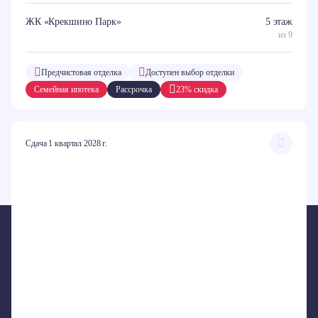
ЖК «Крекшино Парк»
5 этаж
из 9
Предчистовая отделка
Доступен выбор отделки
Семейная ипотека
Рассрочка
23% скидка
Сдача 1 квартал 2028 г.
ПРОЕКТЫ
ЖК «Внуково Парк 3»
ЖК «Внуково Парк 2»
ЖК «Крекшино Парк»
ЖК «Дом на Пушкинской»