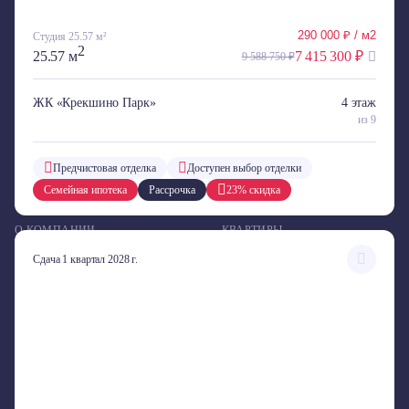
ЖК «Лидер Парк»
КД «Новое Вашутино»
290 000 ₽ / м2
Студия 25.57 м²
2
25.57 м
7 415 300 ₽
9 588 750 ₽
КД «Малые Вешки»
ЖК «Лобня Сити»
ЖК «Рубин»
ЖК «Большие Мытищи»
ЖК «Крекшино Парк»
4 этаж
из 9
ЖК «Город Счастья»
ЖК «Менделеев»
Предчистовая отделка
Доступен выбор отделки
ЖК «Панорама»
Семейная ипотека
Рассрочка
23% скидка
О КОМПАНИИ
КВАРТИРЫ
Контакты
Студии
Сдача 1 квартал 2028 г.
1-комнатные
2-комнатные
3-комнатные
Более 3-х комнат
123022, г. Москва, ул. Большая Декабрьская, д. 10, стр. 2,метро «Улица 1905
года»
ЛЮБАЯ ИНФОРМАЦИЯ, ПРЕДСТАВЛЕННАЯ НА ДАННОМ САЙТЕ, НОСИТ ИСКЛЮЧИТЕЛЬНО
ИНФОРМАЦИОННЫЙ ХАРАКТЕР И НИ ПРИ КАКИХ УСЛОВИЯХ НЕ ЯВЛЯЕТСЯ ПУБЛИЧНОЙ ОФЕРТОЙ,
ОПРЕДЕЛЯЕМОЙ ПОЛОЖЕНИЯМИ СТАТЬИ 437 ГК РФ. УКАЗАННЫЕ НА САЙТЕ ЦЕНЫ ЯВЛЯЮТСЯ