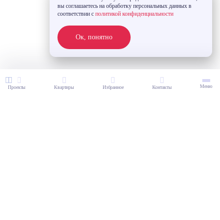
вы соглашаетесь на обработку персональных данных в
соответствии с
политикой конфиденциальности
Ок, понятно
Меню
Проекты
Квартиры
Избранное
Контакты
290 000 ₽ / м2
Студия 26.08 м²
2
26.08 м
7 563 200 ₽
9 780 000 ₽
ЖК «Крекшино Парк»
8 этаж
Все фильтры
из 9
ВЫБЕРИТЕ ПРОЕКТ
Предчистовая отделка
Доступен выбор отделки
Семейная ипотека
Рассрочка
23% скидка
ТИП ОБЪЕКТА