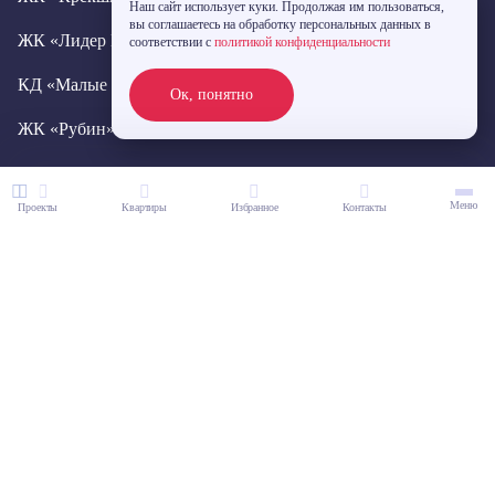
Наш сайт использует куки. Продолжая им пользоваться,
вы соглашаетесь на обработку персональных данных в
ЖК «Лидер Парк»
КД «Новое Вашутино»
соответствии с
политикой конфиденциальности
КД «Малые Вешки»
ЖК «Лобня Сити»
Ок, понятно
ЖК «Рубин»
ЖК «Большие Мытищи»
ЖК «Город Счастья»
ЖК «Менделеев»
Меню
Проекты
Квартиры
Избранное
Контакты
ЖК «Панорама»
О КОМПАНИИ
КВАРТИРЫ
Контакты
Студии
Все фильтры
1-комнатные
2-комнатные
3-комнатные
ВЫБЕРИТЕ ПРОЕКТ
Более 3-х комнат
123022, г. Москва, ул. Большая Декабрьская, д. 10, стр. 2,метро «Улица 1905
года»
ЛЮБАЯ ИНФОРМАЦИЯ, ПРЕДСТАВЛЕННАЯ НА ДАННОМ САЙТЕ, НОСИТ ИСКЛЮЧИТЕЛЬНО
ИНФОРМАЦИОННЫЙ ХАРАКТЕР И НИ ПРИ КАКИХ УСЛОВИЯХ НЕ ЯВЛЯЕТСЯ ПУБЛИЧНОЙ ОФЕРТОЙ,