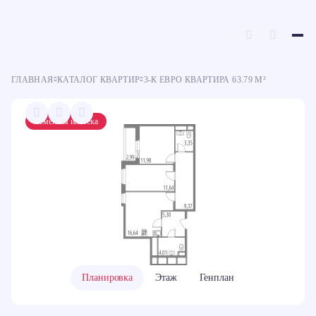
C
З
Ипотека
Ипотека
100% оплата
100% оплата
Рассрочка
Рассрочка
Ю
ГЛАВНАЯ
КАТАЛОГ КВАРТИР
3-К ЕВРО КВАРТИРА 63.79 М²
Семейная ипотека
Планировка
Этаж
Генплан