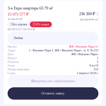
3-к Евро квартира 63.79 м²
236 300 ₽
15 073 577 ₽
2
16 744 875 ₽
262 500 ₽ ₽ / м
Без отделки
10% скидка
ВАРИАНТ ОПЛАТЫ
Проект
ЖК «Внуково Парк 3»
Адрес
1 - Внуково Парк 3, ЖК «Внуково Парк», эт. 9, № 333
Дом
ЖК «Внуково Парк»
Корпус
1
Подъезд
5
Этаж
9 из 19
Номер квартиры
333
Сдача
3 квартал 2026 г.
Квартира уже забронирована
Оставить заявку