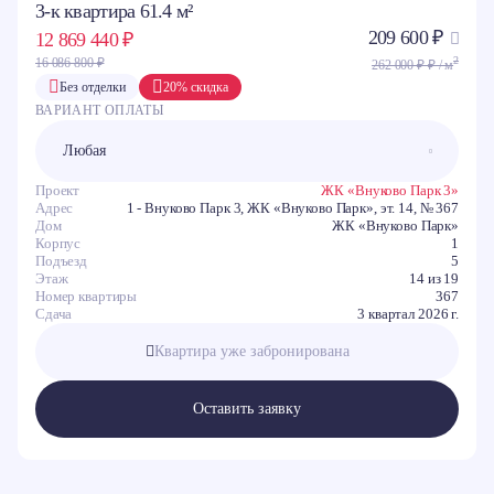
3-к квартира 61.4 м²
209 600 ₽
12 869 440 ₽
2
16 086 800 ₽
262 000 ₽ ₽ / м
Без отделки
20% скидка
ВАРИАНТ ОПЛАТЫ
Проект
ЖК «Внуково Парк 3»
Адрес
1 - Внуково Парк 3, ЖК «Внуково Парк», эт. 14, № 367
Дом
ЖК «Внуково Парк»
Корпус
1
Подъезд
5
Этаж
14 из 19
Номер квартиры
367
Сдача
3 квартал 2026 г.
Квартира уже забронирована
Оставить заявку