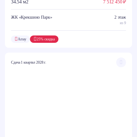
34.54 м2
7 512 450 ₽
ЖК «Крекшино Парк»
2 этаж
из 9
Array
25% скидка
Сдача 1 квартал 2028 г.