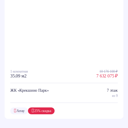
1-комнатная
10 176 100 ₽
35.09 м2
7 632 075 ₽
ЖК «Крекшино Парк»
7 этаж
из 9
Array
25% скидка