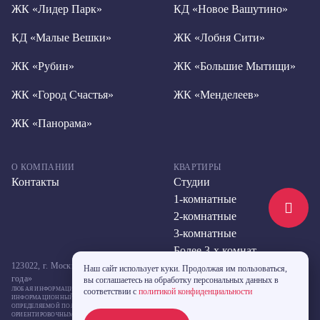
ЖК «Лидер Парк»
КД «Новое Вашутино»
КД «Малые Вешки»
ЖК «Лобня Сити»
ЖК «Рубин»
ЖК «Большие Мытищи»
ЖК «Город Счастья»
ЖК «Менделеев»
ЖК «Панорама»
О КОМПАНИИ
КВАРТИРЫ
Контакты
Студии
1-комнатные
2-комнатные
3-комнатные
Более 3-х комнат
123022, г. Москва, ул. Большая Декабрьская, д. 10, стр. 2,метро «Улица 1905
Наш сайт использует куки. Продолжая им пользоваться,
года»
вы соглашаетесь на обработку персональных данных в
ЛЮБАЯ ИНФОРМАЦИЯ, ПРЕДСТАВЛЕННАЯ НА ДАННОМ САЙТЕ, НОСИТ ИСКЛЮЧИТЕЛЬНО
соответствии с
политикой конфиденциальности
ИНФОРМАЦИОННЫЙ ХАРАКТЕР И НИ ПРИ КАКИХ УСЛОВИЯХ НЕ ЯВЛЯЕТСЯ ПУБЛИЧНОЙ ОФЕРТОЙ,
ОПРЕДЕЛЯЕМОЙ ПОЛОЖЕНИЯМИ СТАТЬИ 437 ГК РФ. УКАЗАННЫЕ НА САЙТЕ ЦЕНЫ ЯВЛЯЮТСЯ
ОРИЕНТИРОВОЧНЫМИ, ЗАСТРОЙЩИК МОЖЕТ ИЗМЕНИТЬ УКАЗАННЫЕ ЦЕНЫ В ЛЮБОЙ МОМЕНТ ПО