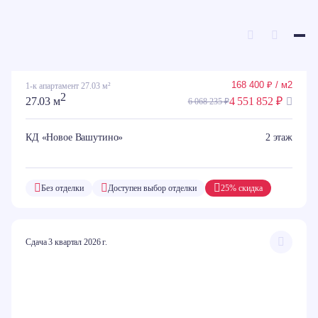
ГЛАВНАЯ
КАТАЛОГ КВАРТИР
168 400 ₽ / м2
1-к апартамент 27.03 м²
2
27.03 м
4 551 852 ₽
6 068 235 ₽
Выберите квартиру во
всех регионах
КД «Новое Вашутино»
2 этаж
Без отделки
Доступен выбор отделки
25% скидка
Сдача 3 квартал 2026 г.