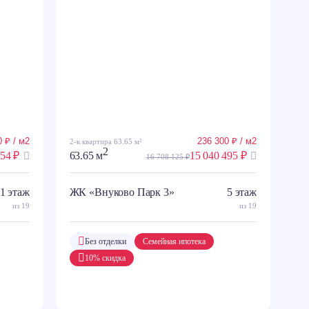
 ₽ / м2
236 300 ₽ / м2
2-к квартира 63.65 м²
2
554 ₽
63.65 м
15 040 495 ₽
16 708 125 ₽
1 этаж
ЖК «Внуково Парк 3»
5 этаж
из 19
из 19
Без отделки
Семейная ипотека
10% скидка