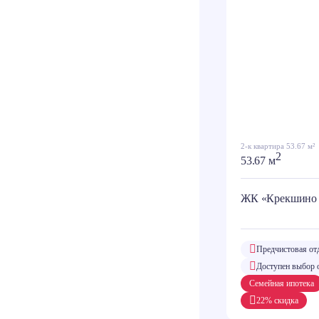
2-к квартира 53.67 м²
2
53.67 м
ЖК «Крекшино
Предчистовая от
Доступен выбор 
Семейная ипотека
22% скидка