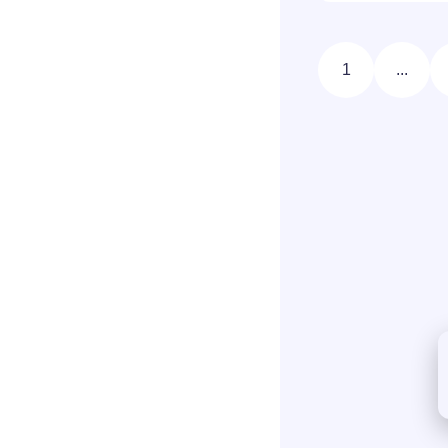
1
...