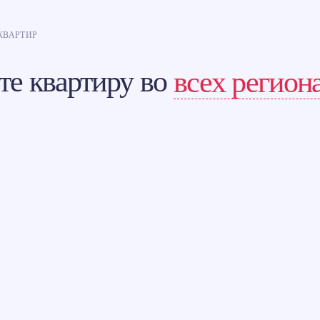
КВАРТИР
те квартиру во
всех регион