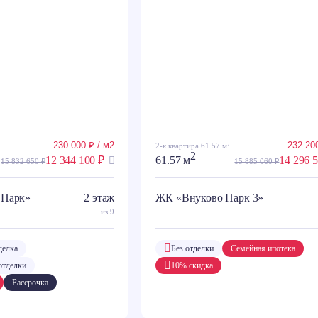
230 000 ₽ / м2
232 200
2-к квартира 61.57 м²
2
12 344 100 ₽
61.57 м
14 296 
15 832 650 ₽
15 885 060 ₽
 Парк»
2 этаж
ЖК «Внуково Парк 3»
из 9
делка
Без отделки
Семейная ипотека
отделки
10% скидка
Рассрочка